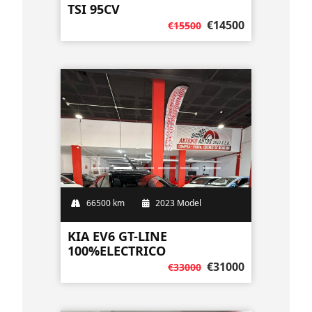
TSI 95CV
€14500
€15500
66500 km
2023 Model
KIA EV6 GT-LINE
100%ELECTRICO
€31000
€33000