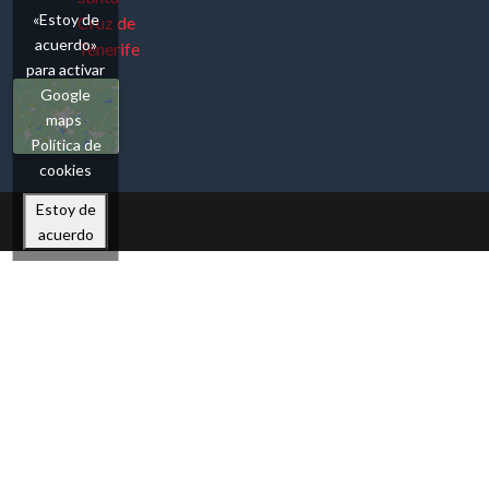
«Estoy de
Cruz de
acuerdo»
Tenerife
para activar
Google
maps
Política de
cookies
Estoy de
acuerdo