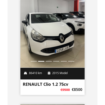
86410 km
2015 Model
RENAULT Clio 1.2 75cv
€8500
€9500