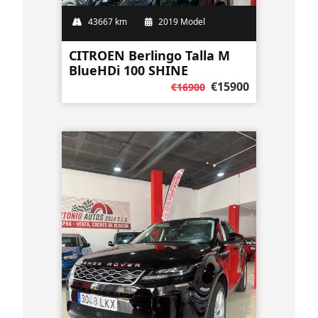
43667 km
2019 Model
CITROEN Berlingo Talla M
BlueHDi 100 SHINE
€15900
€16900