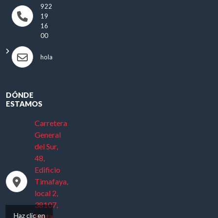
922
19
16
00
hola@antonioautos.com
DÓNDE
ESTAMOS
Carretera
General
del Sur,
48,
Edificio
Timafaya,
local 2,
38107,
Haz clic en
Santa