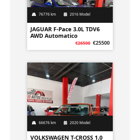
76776 km
2016 Model
JAGUAR F-Pace 3.0L TDV6
AWD Automatico
€25500
€26500
66676 km
2020 Model
VOLKSWAGEN T-CROSS 1.0