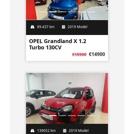
89.437 km
2019 Model
OPEL Grandland X 1.2
Turbo 130CV
€14900
€15900
139052 km
2019 Model