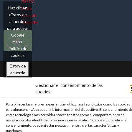
38107,
Haz clic en
Santa
«Estoy de
Cruz de
acuerdo»
Tenerife
para activar
Google
maps
Política de
cookies
Estoy de
acuerdo
Gestionar el consentimiento de las
cookies
Para ofrecer las mejores experiencias, utilizamos tecnologías como las cookies
para almacenar y/o acceder a la información del dispositivo. El consentimiento d
estas tecnologías nos permitirá procesar datos como el comportamiento de
navegación o las identificaciones únicas en este sitio. No consentir o retirar el
consentimiento, puede afectar negativamente a ciertas características y
funciones.