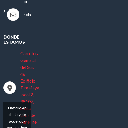
00
hola@antonioautos.com
DÓNDE
ESTAMOS
Carretera
General
del Sur,
48,
Edificio
Timafaya,
local 2,
38107,
Haz clic en
Santa
«Estoy de
Cruz de
acuerdo»
Tenerife
para activar