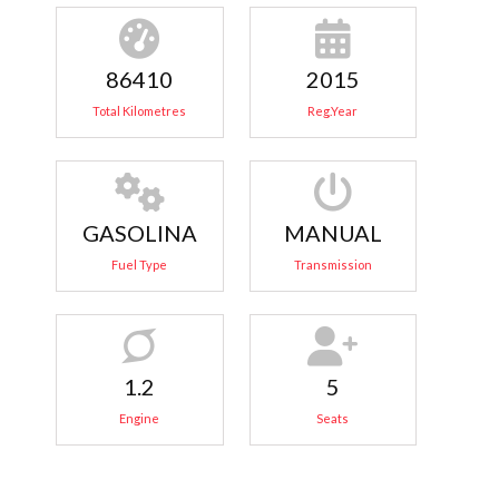
86410
2015
Total Kilometres
Reg.Year
GASOLINA
MANUAL
Fuel Type
Transmission
1.2
5
Engine
Seats