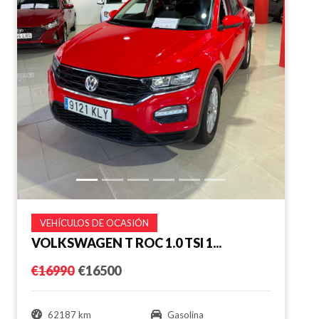
VEHÍCULOS DE OCASIÓN
VOLKSWAGEN T ROC 1.0 TSI 1...
€16990
€16500
62187 km
Gasolina