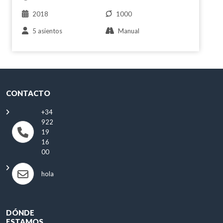
2018
1000
5 asientos
Manual
CONTACTO
+34
922
19
16
00
hola@antonioautos.com
DÓNDE
ESTAMOS