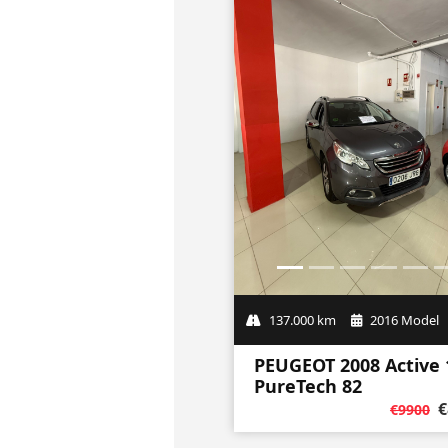
137.000 km
2016 Model
PEUGEOT 2008 Active 
PureTech 82
€
€9900
ESTRATEGIA Y 