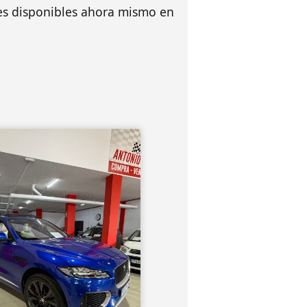
les disponibles ahora mismo en
6 km
2016 Model
AR F-Pace 3.0L TDV6
Automatico