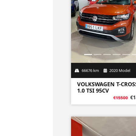
66676 km
2020 Model
VOLKSWAGEN T-CROS
1.0 TSI 95CV
€1
€15500