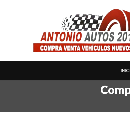
INIC
Compr