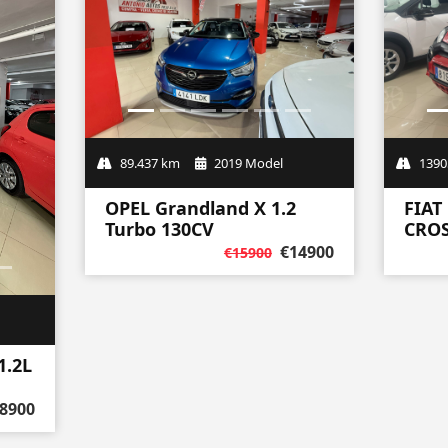
89.437 km
2019 Model
1390
1.2L
OPEL Grandland X 1.2
FIAT
Turbo 130CV
CRO
8900
€14900
€15900
Ver todos los coches disponibles en Tenerife
CONFIANZA EN LA COMPRA V
EN TENERIFE