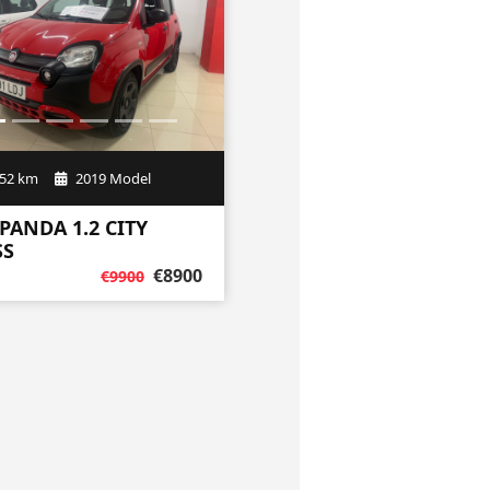
52 km
2019 Model
 PANDA 1.2 CITY
SS
€8900
€9900
ENTA DE COCHES