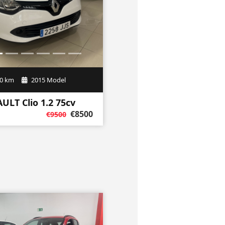
0 km
2015 Model
ULT Clio 1.2 75cv
€8500
€9500