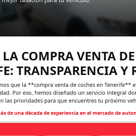
N LA COMPRA VENTA DE
FE: TRANSPARENCIA Y 
os que la **compra venta de coches en Tenerife** es
ad. Por eso, hemos diseñado un servicio integral dond
on las prioridades para que encuentres tu próximo vehí
ás de una década de experiencia en el mercado de automo