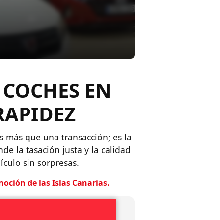
Ver Catálogo Premium
 COCHES EN
RAPIDEZ
 más que una transacción; es la
e la tasación justa y la calidad
culo sin sorpresas.
ción de las Islas Canarias.