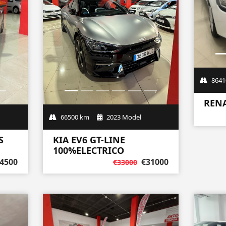
66500 km
2023 Model
S
KIA EV6 GT-LINE
100%ELECTRICO
4500
€31000
€33000
8641
RENA