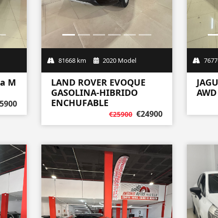
5900
81668 km
2020 Model
LAND ROVER EVOQUE
GASOLINA-HIBRIDO
ENCHUFABLE
€24900
€25900