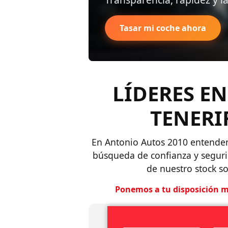
Tasar mi coche ahora
LÍDERES E
TENERI
En Antonio Autos 2010 entendem
búsqueda de confianza y segurid
de nuestro stock s
Ponemos a tu disposición m