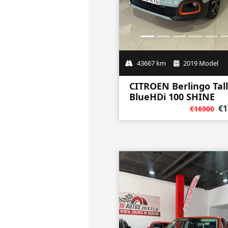
€1
€16900