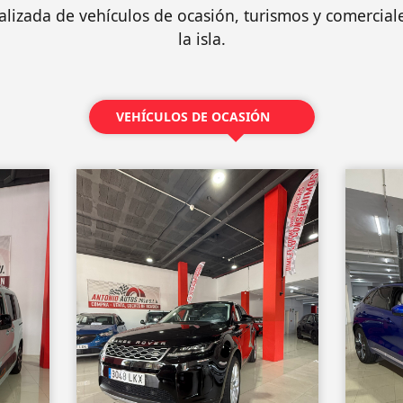
ualizada de vehículos de ocasión, turismos y comercia
la isla.
VEHÍCULOS DE OCASIÓN
7677
la M
JAGU
AWD 