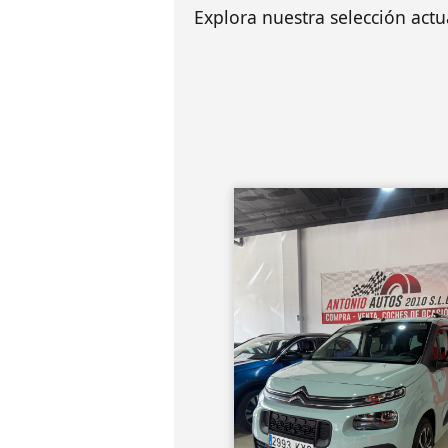
Explora nuestra selección act
43667 km
2019 Model
CITROEN Berlingo Tal
BlueHDi 100 SHINE