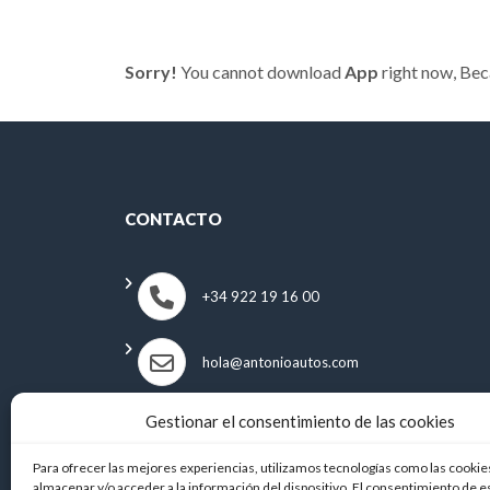
Sorry!
You cannot download
App
right now, Be
CONTACTO
+34 922 19 16 00
hola@antonioautos.com
Gestionar el consentimiento de las cookies
Para ofrecer las mejores experiencias, utilizamos tecnologías como las cookie
almacenar y/o acceder a la información del dispositivo. El consentimiento de e