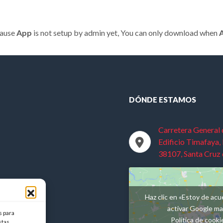
cause
App
is not setup by admin yet, You can only download when
DÓNDE ESTAMOS
Carretera General d
Edificio Timafaya, 
38107, Santa Cruz 
Haz clic en «Estoy de acu
activar Google m
s para
Política de cooki
stas