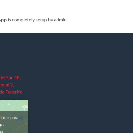
App
is completely setup by admin.
el Sur, 48,
local 2,
de Tenerife
erdo» para
aps
es